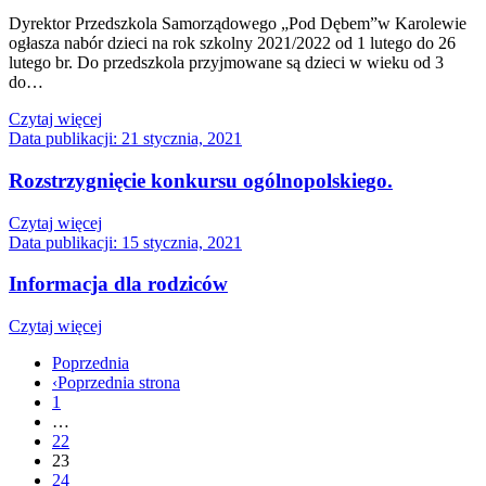
Dyrektor Przedszkola Samorządowego „Pod Dębem”w Karolewie
ogłasza nabór dzieci na rok szkolny 2021/2022 od 1 lutego do 26
lutego br. Do przedszkola przyjmowane są dzieci w wieku od 3
do…
Czytaj więcej
Data publikacji:
21 stycznia, 2021
Rozstrzygnięcie konkursu ogólnopolskiego.
Czytaj więcej
Data publikacji:
15 stycznia, 2021
Informacja dla rodziców
Czytaj więcej
Poprzednia
‹
Poprzednia strona
1
…
22
23
24