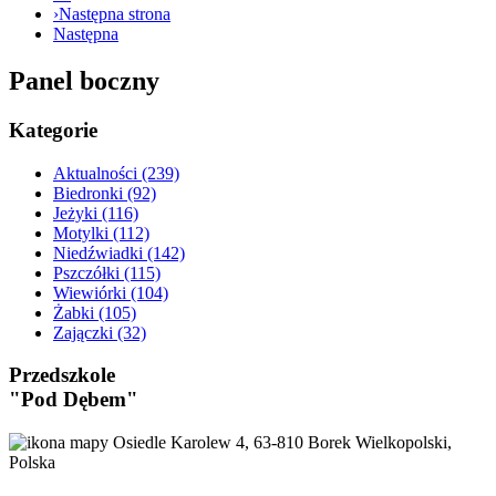
›
Następna strona
Następna
Panel boczny
Kategorie
Aktualności
(239)
Biedronki
(92)
Jeżyki
(116)
Motylki
(112)
Niedźwiadki
(142)
Pszczółki
(115)
Wiewiórki
(104)
Żabki
(105)
Zajączki
(32)
Przedszkole
"Pod Dębem"
Osiedle Karolew 4, 63-810 Borek Wielkopolski,
Polska