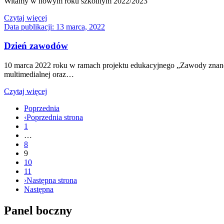
Witamy w nowym roku szkolnym 2022/2023
Czytaj więcej
Data publikacji:
13 marca, 2022
Dzień zawodów
10 marca 2022 roku w ramach projektu edukacyjnego „Zawody znane 
multimedialnej oraz…
Czytaj więcej
Poprzednia
‹
Poprzednia strona
1
…
8
9
10
11
›
Następna strona
Następna
Panel boczny