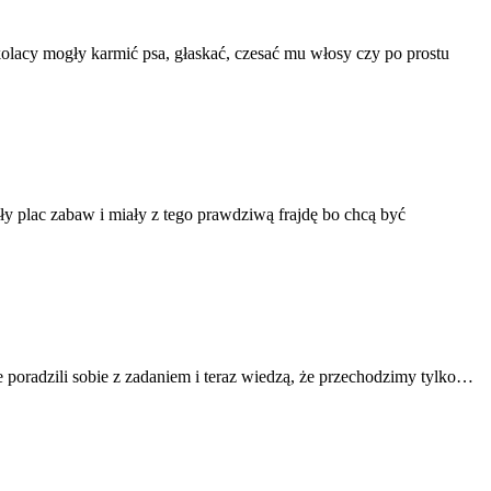
szkolacy mogły karmić psa, głaskać, czesać mu włosy czy po prostu
ły plac zabaw i miały z tego prawdziwą frajdę bo chcą być
e poradzili sobie z zadaniem i teraz wiedzą, że przechodzimy tylko…