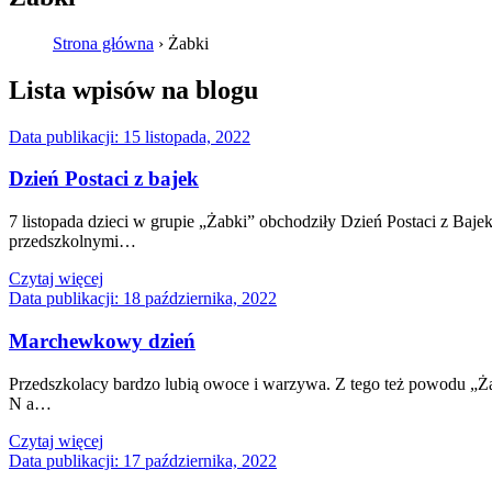
Strona główna
›
Żabki
Lista wpisów na blogu
Data publikacji:
15 listopada, 2022
Dzień Postaci z bajek
7 listopada dzieci w grupie „Żabki” obchodziły Dzień Postaci z Baj
przedszkolnymi…
Czytaj więcej
Data publikacji:
18 października, 2022
Marchewkowy dzień
Przedszkolacy bardzo lubią owoce i warzywa. Z tego też powodu „Ż
N a…
Czytaj więcej
Data publikacji:
17 października, 2022