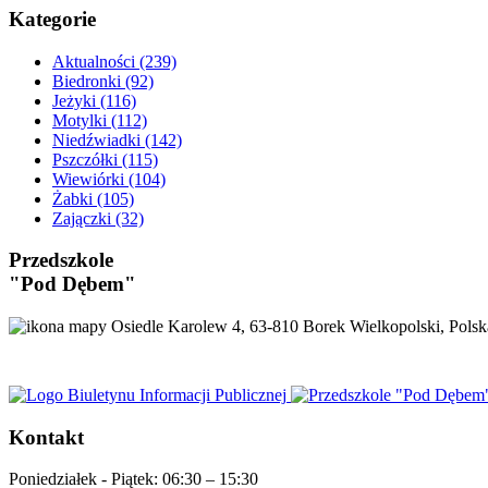
Kategorie
Aktualności
(239)
Biedronki
(92)
Jeżyki
(116)
Motylki
(112)
Niedźwiadki
(142)
Pszczółki
(115)
Wiewiórki
(104)
Żabki
(105)
Zajączki
(32)
Przedszkole
"Pod Dębem"
Osiedle Karolew 4, 63-810 Borek Wielkopolski, Polsk
Kontakt
Poniedziałek - Piątek:
06:30 – 15:30