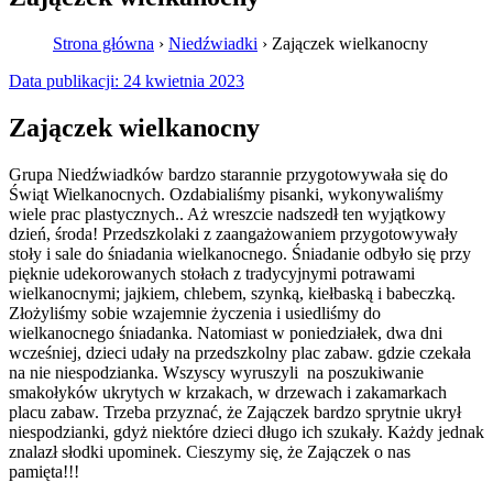
Strona główna
›
Niedźwiadki
›
Zajączek wielkanocny
Data publikacji:
24 kwietnia 2023
Zajączek wielkanocny
Grupa Niedźwiadków bardzo starannie przygotowywała się do
Świąt Wielkanocnych. Ozdabialiśmy pisanki, wykonywaliśmy
wiele prac plastycznych.. Aż wreszcie nadszedł ten wyjątkowy
dzień, środa! Przedszkolaki z zaangażowaniem przygotowywały
stoły i sale do śniadania wielkanocnego. Śniadanie odbyło się przy
pięknie udekorowanych stołach z tradycyjnymi potrawami
wielkanocnymi; jajkiem, chlebem, szynką, kiełbaską i babeczką.
Złożyliśmy sobie wzajemnie życzenia i usiedliśmy do
wielkanocnego śniadanka. Natomiast w poniedziałek, dwa dni
wcześniej, dzieci udały na przedszkolny plac zabaw. gdzie czekała
na nie niespodzianka. Wszyscy wyruszyli na poszukiwanie
smakołyków ukrytych w krzakach, w drzewach i zakamarkach
placu zabaw. Trzeba przyznać, że Zajączek bardzo sprytnie ukrył
niespodzianki, gdyż niektóre dzieci długo ich szukały. Każdy jednak
znalazł słodki upominek. Cieszymy się, że Zajączek o nas
pamięta!!!