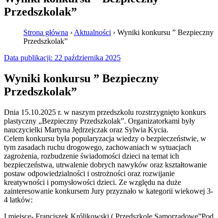
Przedszkolak”
Strona główna
›
Aktualności
›
Wyniki konkursu ” Bezpieczny
Przedszkolak”
Data publikacji:
22 października 2025
Wyniki konkursu ” Bezpieczny
Przedszkolak”
Dnia 15.10.2025 r. w naszym przedszkolu rozstrzygnięto konkurs
plastyczny „Bezpieczny Przedszkolak”. Organizatorkami były
nauczycielki Martyna Jędrzejczak oraz Sylwia Kycia.
Celem konkursu była popularyzacja wiedzy o bezpieczeństwie, w
tym zasadach ruchu drogowego, zachowaniach w sytuacjach
zagrożenia, rozbudzenie świadomości dzieci na temat ich
bezpieczeństwa, utrwalenie dobrych nawyków oraz kształtowanie
postaw odpowiedzialności i ostrożności oraz rozwijanie
kreatywności i pomysłowości dzieci. Ze względu na duże
zainteresowanie konkursem Jury przyznało w kategorii wiekowej 3-
4 latków:
I miejsce- Franciszek Królikowski ( Przedszkole Samorządowe”Pod