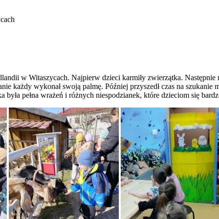
ycach
llandii w Witaszycach. Najpierw dzieci karmiły zwierzątka. Następni
e każdy wykonał swoją palmę. Później przyszedł czas na szukanie mar
 była pełna wrażeń i różnych niespodzianek, które dzieciom się bard