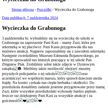
Strona główna
›
Pszczółki
›
Wycieczka do Grabonoga
Data publikacji:
7 października 2024
Wycieczka do Grabonoga
3 października br. wybraliśmy się na wycieczkę do szkoły w
Grabonogu na zaproszenie Pani Kasi – mamy Zuzi, która jest
sekretarką w tej placówce. Pani Kasia przygotowała dla nas
mnóstwo atrakcji. Najpierw zapoznaliśmy się z zawodem sekretarki.
Następnie zwiedziliśmy Muzeum Edmunda Bojanowskiego, po
którym oprowadził nas historyk pracujący w tej szkole Pan
Zbigniew Ptak. Zrobiliśmy sobie także zdjęcie w Dyniowym
zakątku
. Mieliśmy także możliwość obejrzeć musztrę
przyszłych policjantów z tej szkoły
oraz
uczestniczyć we wspólnym marszu, który sprawił dzieciom niezła
frajdę. Na koniec czekała nas ciepła herbatka i słodkości. Do
przedszkola dostaliśmy zadanie jesienne przygotowane przez mamę
Zuzi, które wszystkie przedszkolaki wykonały bardzo pięknie.
Jeszcze raz dziękujemy Pani Kasi za wszystkie atrakcje i za
gościnność
.