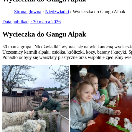
Strona główna
›
Niedźwiadki
›
Wycieczka do Gangu Alpak
Data publikacji:
30 marca 2026
Wycieczka do Gangu Alpak
30 marca grupa „Niedźwiadki” wybrała się na wielkanocną wycieczkę
Uczestnicy karmili alpaki, osiołka, króliczki, kozy, barany i kucyk
Ponadto odbyły się warsztaty plastyczne oraz wspólnie zjedliśmy wiel