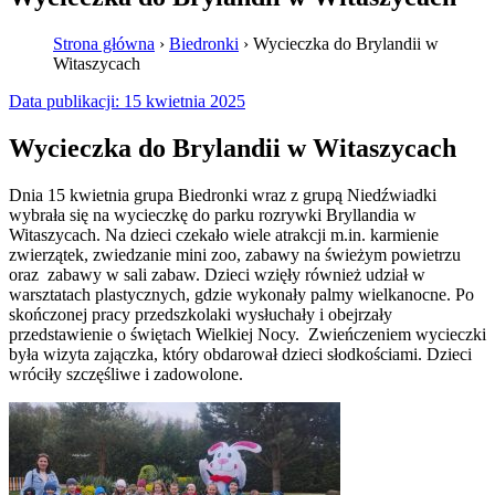
Strona główna
›
Biedronki
›
Wycieczka do Brylandii w
Witaszycach
Data publikacji:
15 kwietnia 2025
Wycieczka do Brylandii w Witaszycach
Dnia 15 kwietnia grupa Biedronki wraz z grupą Niedźwiadki
wybrała się na wycieczkę do parku rozrywki Bryllandia w
Witaszycach. Na dzieci czekało wiele atrakcji m.in. karmienie
zwierzątek, zwiedzanie mini zoo, zabawy na świeżym powietrzu
oraz zabawy w sali zabaw. Dzieci wzięły również udział w
warsztatach plastycznych, gdzie wykonały palmy wielkanocne. Po
skończonej pracy przedszkolaki wysłuchały i obejrzały
przedstawienie o świętach Wielkiej Nocy. Zwieńczeniem wycieczki
była wizyta zajączka, który obdarował dzieci słodkościami. Dzieci
wróciły szczęśliwe i zadowolone.