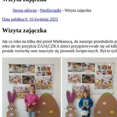
Strona główna
›
Niedźwiadki
›
Wizyta zajączka
Data publikacji:
16 kwietnia 2025
Wizyta zajączka
Jak co roku na kilka dni przed Wielkanocą, do naszego przedszkola 
roku ale do przyjścia ZAJĄCZKA dzieci przygotowywały się od kilku
posiały rzeżuchę oraz nauczyły się piosenek świątecznych. Był to ty