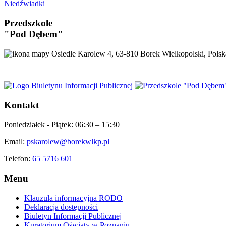
Niedźwiadki
Przedszkole
"Pod Dębem"
Osiedle Karolew 4, 63-810 Borek Wielkopolski, Polsk
Kontakt
Poniedziałek - Piątek:
06:30 – 15:30
Email:
pskarolew@borekwlkp.pl
Telefon:
65 5716 601
Menu
Klauzula informacyjna RODO
Deklaracja dostępności
Biuletyn Informacji Publicznej
Kuratorium Oświaty w Poznaniu