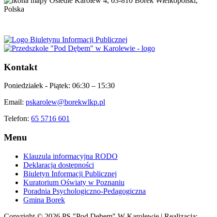
Osiedle Karolew 4, 63-810 Borek Wielkopolski,
Polska
Kontakt
Poniedziałek - Piątek:
06:30 – 15:30
Email:
pskarolew@borekwlkp.pl
Telefon:
65 5716 601
Menu
Klauzula informacyjna RODO
Deklaracja dostępności
Biuletyn Informacji Publicznej
Kuratorium Oświaty w Poznaniu
Poradnia Psychologiczno-Pedagogiczna
Gmina Borek
Copyright © 2026 PS "Pod Dębem" W Karolewie | Realizacja: