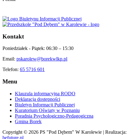
Kontakt
Poniedziałek - Piątek:
06:30 – 15:30
Email:
pskarolew@borekwlkp.pl
Telefon:
65 5716 601
Menu
Klauzula informacyjna RODO
Deklaracja dostępności
Biuletyn Informacji Publicznej
Kuratorium Oświaty w Poznaniu
Poradnia Psychologiczno-Pedagogiczna
Gmina Borek
Copyright © 2026 PS "Pod Dębem" W Karolewie | Realizacja:
befuture.pl