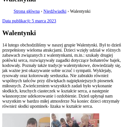
Strona główna
›
Niedźwiadki
›
Walentynki
Data publikacji:
5 marca 2023
Walentynki
14 lutego obchodziliśmy w naszej grupie Walentynki. Był to dzień
przepełniony wieloma atrakcjami. Dzieci wzięły udział w różnych
zabawach związanych z walentynkami, m.in.: szukały drugiej
połówki serca, rozwiązywały zagadki dotyczące bohaterów bajek,
kodowały. Poznały także tradycje walentynkowe, dowiedziały się,
jak ważne jest okazywanie sobie uczuć i sympatii. Wyklejały,
rysowały oraz kolorowały serduszka. Nie zabrakło również
wspólnych tańców przy dźwiękach najpiękniejszych piosenek
miłosnych. Zwieńczeniem wszystkich zadań było wykonanie
słodkich, kruchych ciasteczek w kształcie serca, a następnie
własnoręczne udekorowanie i ozdobienie. Dzień upłynął nam
wszystkim w bardzo miłej atmosferze Na koniec dzieci otrzymały
również słodki upominek- lizaka w kształcie serca.