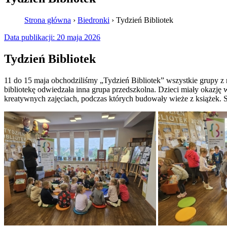
Strona główna
›
Biedronki
›
Tydzień Bibliotek
Data publikacji:
20 maja 2026
Tydzień Bibliotek
11 do 15 maja obchodziliśmy „Tydzień Bibliotek” wszystkie grupy z
bibliotekę odwiedzała inna grupa przedszkolna. Dzieci miały okazję
kreatywnych zajęciach, podczas których budowały wieże z książek. Sp