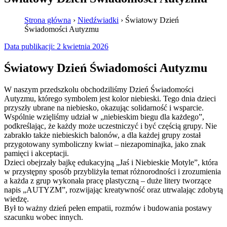
Strona główna
›
Niedźwiadki
›
Światowy Dzień
Świadomości Autyzmu
Data publikacji:
2 kwietnia 2026
Światowy Dzień Świadomości Autyzmu
W naszym przedszkolu obchodziliśmy Dzień Świadomości
Autyzmu, którego symbolem jest kolor niebieski. Tego dnia dzieci
przyszły ubrane na niebiesko, okazując solidarność i wsparcie.
Wspólnie wzięliśmy udział w „niebieskim biegu dla każdego”,
podkreślając, że każdy może uczestniczyć i być częścią grupy. Nie
zabrakło także niebieskich balonów, a dla każdej grupy został
przygotowany symboliczny kwiat – niezapominajka, jako znak
pamięci i akceptacji.
Dzieci obejrzały bajkę edukacyjną „Jaś i Niebieskie Motyle”, która
w przystępny sposób przybliżyła temat różnorodności i zrozumienia
a każda z grup wykonała pracę plastyczną – duże litery tworzące
napis „AUTYZM”, rozwijając kreatywność oraz utrwalając zdobytą
wiedzę.
Był to ważny dzień pełen empatii, rozmów i budowania postawy
szacunku wobec innych.