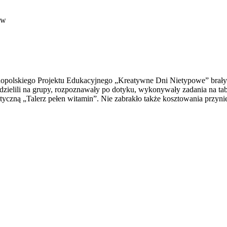
yw
gólnopolskiego Projektu Edukacyjnego „Kreatywne Dni Nietypowe” bra
zielili na grupy, rozpoznawały po dotyku, wykonywały zadania na tabl
czną „Talerz pełen witamin”. Nie zabrakło także kosztowania przy