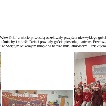
” Wiewiórki” z niecierpliwością oczekiwały przyjścia niezwykłego go
uśmiechy i radość. Dzieci powitały gościa piosenką i tańcem. Przedsz
e ze Świętym Mikołajem minęło w bardzo miłej atmosferze. Dziękujemy