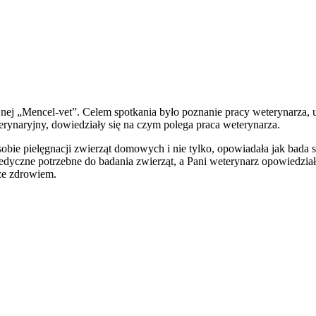
jnej „Mencel-vet”. Celem spotkania było poznanie pracy weterynarza, 
erynaryjny, dowiedziały się na czym polega praca weterynarza.
bie pielęgnacji zwierząt domowych i nie tylko, opowiadała jak bada si
dyczne potrzebne do badania zwierząt, a Pani weterynarz opowiedziała
ze zdrowiem.