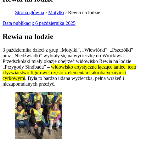
Strona główna
›
Motylki
›
Rewia na lodzie
Data publikacji:
6 października 2025
Rewia na lodzie
3 października dzieci z grup „Motylki”, „Wiewiórki”, „Pszczółki”
oraz „Niedźwiadki” wybrały się na wycieczkę do Wrocławia.
Przedszkolaki miały okazje obejrzeć widowisko Rewia na lodzie
„Przygody Sindbada” –
widowisko artystyczne łączące taniec, teatr
i łyżwiarstwo figurowe, często z elementami akrobatycznymi i
cyrkowymi
. Była to bardzo udana wycieczka, pełna wrażeń i
niezapomnianych przeżyć.