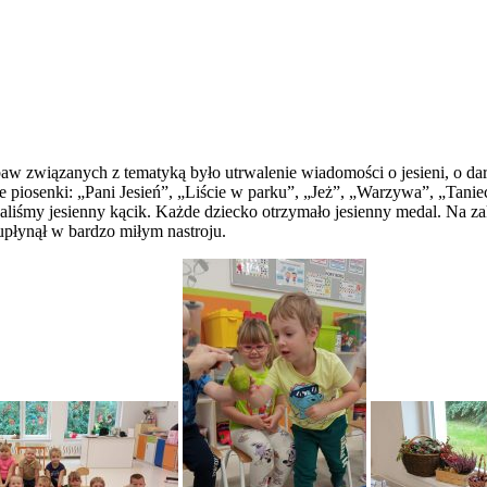
w związanych z tematyką było utrwalenie wiadomości o jesieni, o darac
piosenki: „Pani Jesień”, „Liście w parku”, „Jeż”, „Warzywa”, „Tanie
owaliśmy jesienny kącik. Każde dziecko otrzymało jesienny medal. Na 
 upłynął w bardzo miłym nastroju.