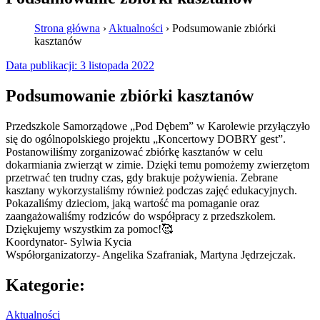
Strona główna
›
Aktualności
›
Podsumowanie zbiórki
kasztanów
Data publikacji:
3 listopada 2022
Podsumowanie zbiórki kasztanów
Przedszkole Samorządowe „Pod Dębem” w Karolewie przyłączyło
się do ogólnopolskiego projektu „Koncertowy DOBRY gest”.
Postanowiliśmy zorganizować zbiórkę kasztanów w celu
dokarmiania zwierząt w zimie. Dzięki temu pomożemy zwierzętom
przetrwać ten trudny czas, gdy brakuje pożywienia. Zebrane
kasztany wykorzystaliśmy również podczas zajęć edukacyjnych.
Pokazaliśmy dzieciom, jaką wartość ma pomaganie oraz
zaangażowaliśmy rodziców do współpracy z przedszkolem.
Dziękujemy wszystkim za pomoc!🥰
Koordynator- Sylwia Kycia
Współorganizatorzy- Angelika Szafraniak, Martyna Jędrzejczak.
Kategorie:
Aktualności