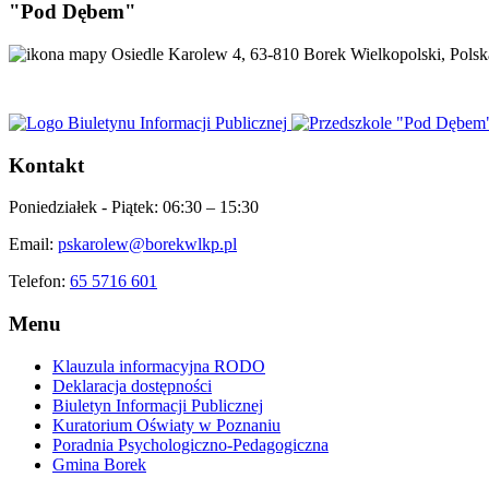
"Pod Dębem"
Osiedle Karolew 4, 63-810 Borek Wielkopolski, Polsk
Kontakt
Poniedziałek - Piątek:
06:30 – 15:30
Email:
pskarolew@borekwlkp.pl
Telefon:
65 5716 601
Menu
Klauzula informacyjna RODO
Deklaracja dostępności
Biuletyn Informacji Publicznej
Kuratorium Oświaty w Poznaniu
Poradnia Psychologiczno-Pedagogiczna
Gmina Borek