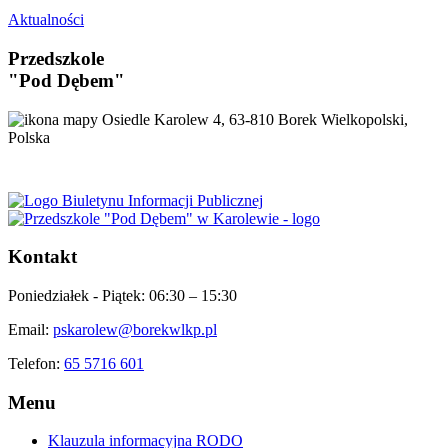
Aktualności
Przedszkole
"Pod Dębem"
Osiedle Karolew 4, 63-810 Borek Wielkopolski,
Polska
Kontakt
Poniedziałek - Piątek:
06:30 – 15:30
Email:
pskarolew@borekwlkp.pl
Telefon:
65 5716 601
Menu
Klauzula informacyjna RODO