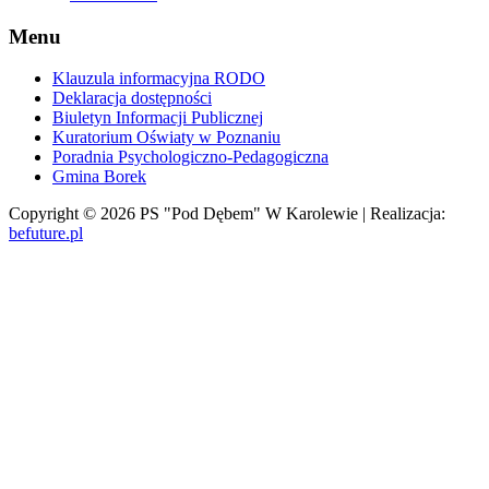
Menu
Klauzula informacyjna RODO
Deklaracja dostępności
Biuletyn Informacji Publicznej
Kuratorium Oświaty w Poznaniu
Poradnia Psychologiczno-Pedagogiczna
Gmina Borek
Copyright © 2026 PS "Pod Dębem" W Karolewie | Realizacja:
befuture.pl