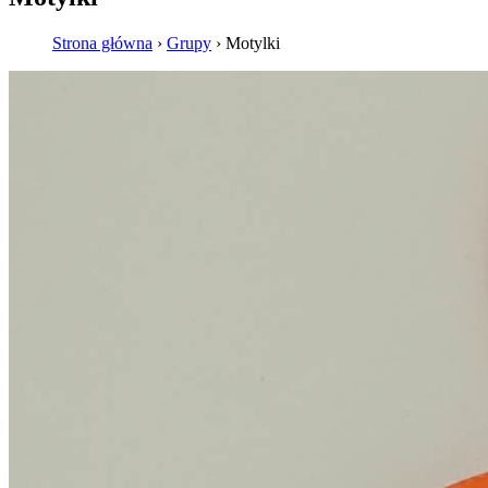
Strona główna
›
Grupy
›
Motylki