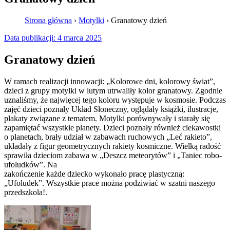
Strona główna
›
Motylki
›
Granatowy dzień
Data publikacji:
4 marca 2025
Granatowy dzień
W ramach realizacji innowacji: „Kolorowe dni, kolorowy świat”,
dzieci z grupy motylki w lutym utrwaliły kolor granatowy. Zgodnie
uznaliśmy, że najwięcej tego koloru występuje w kosmosie. Podczas
zajęć dzieci poznały Układ Słoneczny, oglądały książki, ilustracje,
plakaty związane z tematem. Motylki porównywały i starały się
zapamiętać wszystkie planety. Dzieci poznały również ciekawostki
o planetach, brały udział w zabawach ruchowych „Leć rakieto”,
układały z figur geometrycznych rakiety kosmiczne. Wielką radość
sprawiła dzieciom zabawa w „Deszcz meteorytów” i „Taniec robo-
ufoludków”. Na
zakończenie każde dziecko wykonało pracę plastyczną:
„Ufoludek”. Wszystkie prace można podziwiać w szatni naszego
przedszkola!.