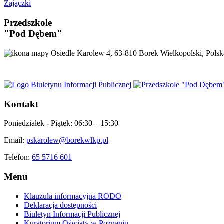
Zajączki
Przedszkole
"Pod Dębem"
Osiedle Karolew 4, 63-810 Borek Wielkopolski, Polsk
Kontakt
Poniedziałek - Piątek:
06:30 – 15:30
Email:
pskarolew@borekwlkp.pl
Telefon:
65 5716 601
Menu
Klauzula informacyjna RODO
Deklaracja dostępności
Biuletyn Informacji Publicznej
Kuratorium Oświaty w Poznaniu