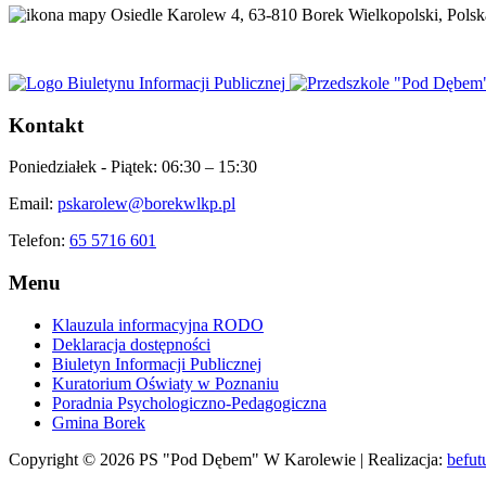
Osiedle Karolew 4, 63-810 Borek Wielkopolski, Polsk
Kontakt
Poniedziałek - Piątek:
06:30 – 15:30
Email:
pskarolew@borekwlkp.pl
Telefon:
65 5716 601
Menu
Klauzula informacyjna RODO
Deklaracja dostępności
Biuletyn Informacji Publicznej
Kuratorium Oświaty w Poznaniu
Poradnia Psychologiczno-Pedagogiczna
Gmina Borek
Copyright © 2026 PS "Pod Dębem" W Karolewie | Realizacja:
befut