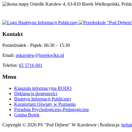
Osiedle Karolew 4, 63-810 Borek Wielkopolski, Polsk
Kontakt
Poniedziałek - Piątek:
06:30 – 15:30
Email:
pskarolew@borekwlkp.pl
Telefon:
65 5716 601
Menu
Klauzula informacyjna RODO
Deklaracja dostępności
Biuletyn Informacji Publicznej
Kuratorium Oświaty w Poznaniu
Poradnia Psychologiczno-Pedagogiczna
Gmina Borek
Copyright © 2026 PS "Pod Dębem" W Karolewie | Realizacja:
befut