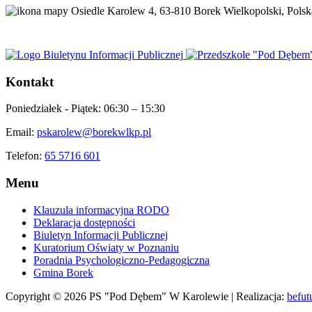
Osiedle Karolew 4, 63-810 Borek Wielkopolski, Polsk
Kontakt
Poniedziałek - Piątek:
06:30 – 15:30
Email:
pskarolew@borekwlkp.pl
Telefon:
65 5716 601
Menu
Klauzula informacyjna RODO
Deklaracja dostępności
Biuletyn Informacji Publicznej
Kuratorium Oświaty w Poznaniu
Poradnia Psychologiczno-Pedagogiczna
Gmina Borek
Copyright © 2026 PS "Pod Dębem" W Karolewie | Realizacja:
befut