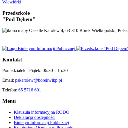
Wiewiórki
Przedszkole
"Pod Dębem"
Osiedle Karolew 4, 63-810 Borek Wielkopolski, Polsk
Kontakt
Poniedziałek - Piątek:
06:30 – 15:30
Email:
pskarolew@borekwlkp.pl
Telefon:
65 5716 601
Menu
Klauzula informacyjna RODO
Deklaracja dostępności
Biuletyn Informacji Publicznej
Kuratorium Oświaty w Poznaniu