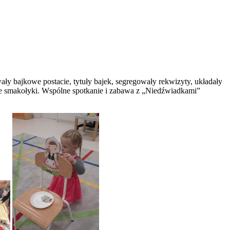
y bajkowe postacie, tytuły bajek, segregowały rekwizyty, układały
iście smakołyki. Wspólne spotkanie i zabawa z „Niedźwiadkami”