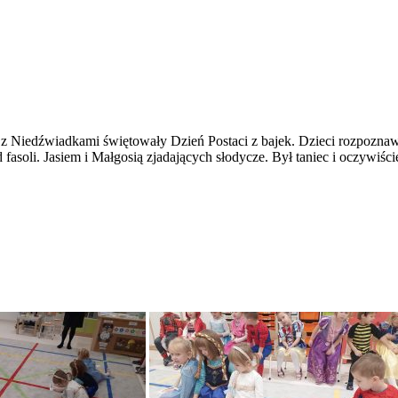
 Niedźwiadkami świętowały Dzień Postaci z bajek. Dzieci rozpoznawał
od fasoli. Jasiem i Małgosią zjadających słodycze. Był taniec i oczyw