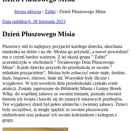
Strona główna
›
Żabki
›
Dzień Pluszowego Misia
Data publikacji:
28 listopada 2023
Dzień Pluszowego Misia
Pluszowy miś to najlepszy przyjaciel każdego dziecka, ukochana
maskotka na dobre i na złe. Można go przytulić, a nawet powiedzieć
mu o czymś bardzo ważnym. Z tej okazji grupa ” Żabki”
uczestniczyła w obchodach ” Światowego Dnia Pluszowego
Misia”. Każde dziecko przyszło do przedszkola ze swoim ”
milutkim przyjacielem”. Można było zobaczyć misie małe, średnie,
duże, brązowe, różowe, białe itd. Wszystkie były śliczne i
wyjątkowe. W tym wesołym dniu przedszkolaki czekało wiele
atrakcji. Zostały zaproszone do Biblioteki Miasta i Gminy Borek
Wlkp. do wspólnej zabawy ze swoimi misiami, poznały również
historię ich święta i bawiły się do znanych misiowych przebojów.
Ten wyjątkowy dzień był pełen uśmiechu i świetnej zabawy. Dzieci
były szczęśliwe, iż mogły spędzić ze swoimi pluszowymi
ulubieńcami oraz pokazać ich swoim koleżankom i kolegom z
grupy.