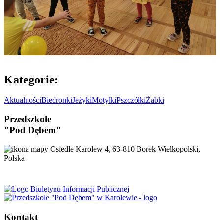
Kategorie:
Aktualności
Biedronki
Jeżyki
Motylki
Pszczółki
Żabki
Przedszkole
"Pod Dębem"
Osiedle Karolew 4, 63-810 Borek Wielkopolski,
Polska
Kontakt