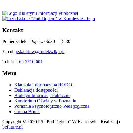
Kontakt
Poniedziałek - Piątek:
06:30 – 15:30
Email:
pskarolew@borekwlkp.pl
Telefon:
65 5716 601
Menu
Klauzula informacyjna RODO
Deklaracja dostępności
Biuletyn Informacji Publicznej
Kuratorium Oświaty w Poznaniu
Poradnia Psychologiczno-Pedagogiczna
Gmina Borek
Copyright © 2026 PS "Pod Dębem" W Karolewie | Realizacja:
befuture.pl