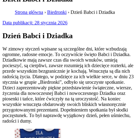
Strona główna
›
Biedronki
›
Dzień Babci i Dziadka
Data publikacji:
28 stycznia 2026
Dzień Babci i Dziadka
W zimowy styczeń wpisane są szczególne dni, które wzbudzają
ogromne, radosne emocje. To oczywiście święto Babci i Dziadka.
Dziadkowie mają zawsze czas dla swoich wnuków, umieją
pocieszyć, są cierpliwi, zawsze rozumieją ich dziecięce rozterki, ale
przede wszystkim bezgranicznie je kochają. Wnuczęta są dla nich
radością życia. Dlatego, w podzięce za ich wielkie serce, w dniu 23
stycznia w grupie „Biedronki”, odbyło się uroczyste spotkanie.
Dzieci zaprezentowały piękne przedstawienie świąteczne, wiersze,
życzenia dla nowoczesnej Babci i nowoczesnego Dziadka oraz
piosenki i tańce, które ćwiczyły na tą uroczystość. Na koniec
wszystkie wnuczęta obdarowały swoich bliskich własnoręcznie
przygotowanymi prezentami. Dopełnieniem spotkania był słodki
poczęstunek. To był naprawdę wyjątkowy dzień, pełen uśmiechu,
radości i dumy.