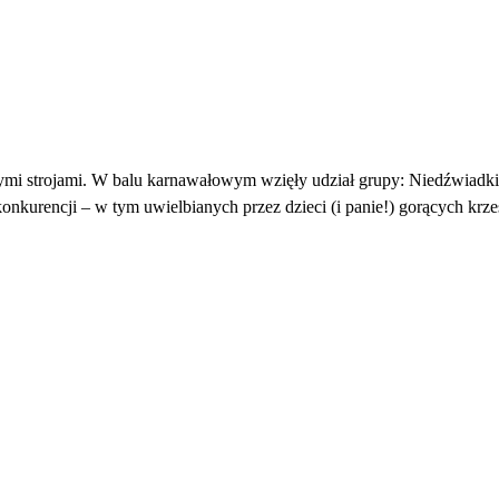
wymi strojami. W balu karnawałowym wzięły udział grupy: Niedźwiadki
nkurencji – w tym uwielbianych przez dzieci (i panie!) gorących krze