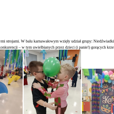
wymi strojami. W balu karnawałowym wzięły udział grupy: Niedźwiadki
nkurencji – w tym uwielbianych przez dzieci (i panie!) gorących krze