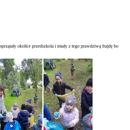
przątały okolice przedszkola i miały z tego prawdziwą frajdę bo