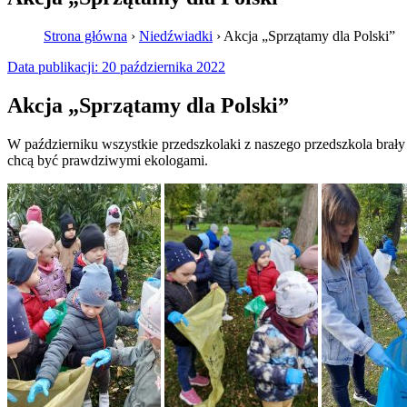
Strona główna
›
Niedźwiadki
›
Akcja „Sprzątamy dla Polski”
Data publikacji:
20 października 2022
Akcja „Sprzątamy dla Polski”
W październiku wszystkie przedszkolaki z naszego przedszkola brały 
chcą być prawdziwymi ekologami.