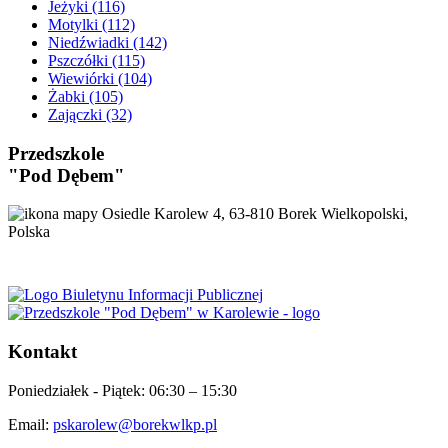
Jeżyki
(116)
Motylki
(112)
Niedźwiadki
(142)
Pszczółki
(115)
Wiewiórki
(104)
Żabki
(105)
Zajączki
(32)
Przedszkole
"Pod Dębem"
Osiedle Karolew 4, 63-810 Borek Wielkopolski,
Polska
Kontakt
Poniedziałek - Piątek:
06:30 – 15:30
Email:
pskarolew@borekwlkp.pl